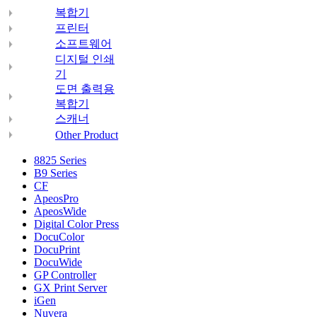
복합기
프린터
소프트웨어
디지털 인쇄
기
도면 출력용
복합기
스캐너
Other Product
8825 Series
B9 Series
CF
ApeosPro
ApeosWide
Digital Color Press
DocuColor
DocuPrint
DocuWide
GP Controller
GX Print Server
iGen
Nuvera