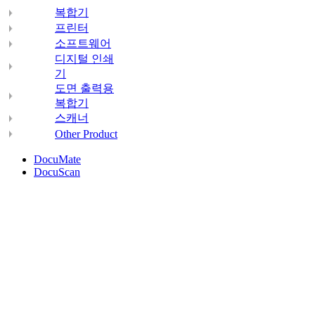
복합기
프린터
소프트웨어
디지털 인쇄
기
도면 출력용
복합기
스캐너
Other Product
DocuMate
DocuScan