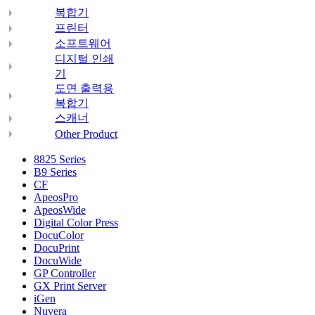
복합기
프린터
소프트웨어
디지털 인쇄
기
도면 출력용
복합기
스캐너
Other Product
8825 Series
B9 Series
CF
ApeosPro
ApeosWide
Digital Color Press
DocuColor
DocuPrint
DocuWide
GP Controller
GX Print Server
iGen
Nuvera