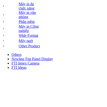
Máy in đa
chức năng
Máy in văn
phòng
Phần mềm
Máy in Công
nghiệp
Wide Format
Máy quét
Other Product
Others
Newline Flat Panel Display
FTI Innex Camera
FTI Ideao