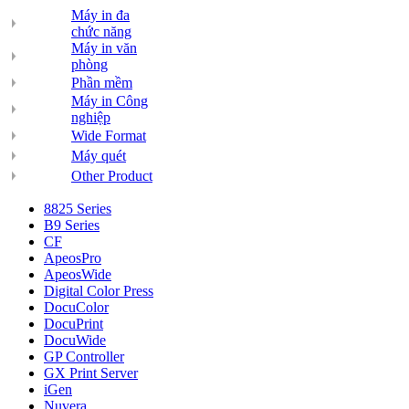
Máy in đa
chức năng
Máy in văn
phòng
Phần mềm
Máy in Công
nghiệp
Wide Format
Máy quét
Other Product
8825 Series
B9 Series
CF
ApeosPro
ApeosWide
Digital Color Press
DocuColor
DocuPrint
DocuWide
GP Controller
GX Print Server
iGen
Nuvera