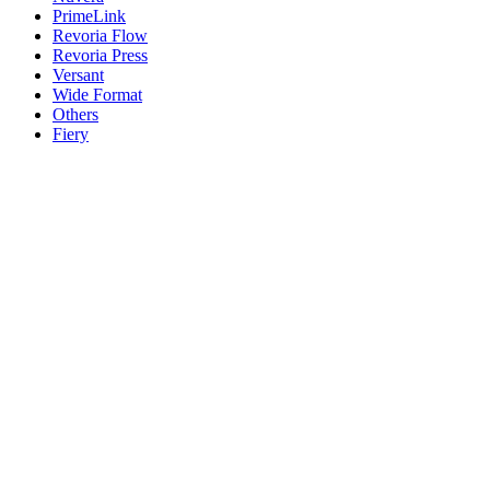
PrimeLink
Revoria Flow
Revoria Press
Versant
Wide Format
Others
Fiery