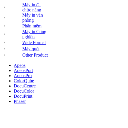
Máy in đa
chức năng
Máy in văn
phòng
Phần mềm
Máy in Công
nghiệp
Wide Format
Máy quét
Other Product
Apeos
ApeosPort
ApeosPro
ColorQube
DocuCentre
DocuColor
DocuPrint
Phaser