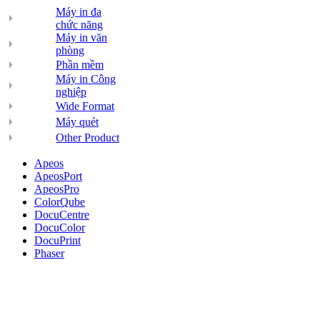
Máy in đa
chức năng
Máy in văn
phòng
Phần mềm
Máy in Công
nghiệp
Wide Format
Máy quét
Other Product
Apeos
ApeosPort
ApeosPro
ColorQube
DocuCentre
DocuColor
DocuPrint
Phaser