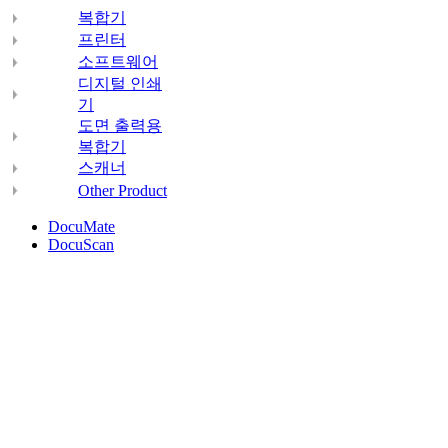
복합기
프린터
소프트웨어
디지털 인쇄
기
도면 출력용
복합기
스캐너
Other Product
DocuMate
DocuScan