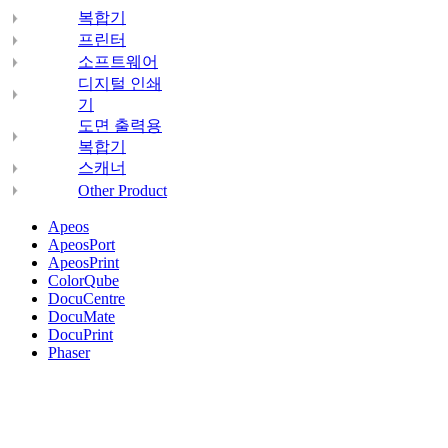
복합기
프린터
소프트웨어
디지털 인쇄
기
도면 출력용
복합기
스캐너
Other Product
Apeos
ApeosPort
ApeosPrint
ColorQube
DocuCentre
DocuMate
DocuPrint
Phaser