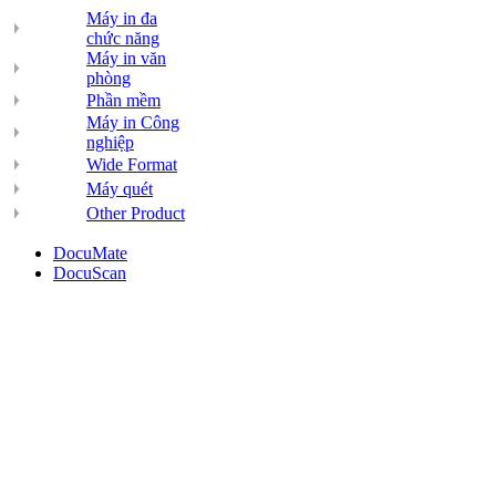
Máy in đa
chức năng
Máy in văn
phòng
Phần mềm
Máy in Công
nghiệp
Wide Format
Máy quét
Other Product
DocuMate
DocuScan