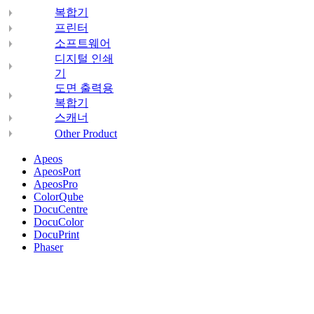
복합기
프린터
소프트웨어
디지털 인쇄
기
도면 출력용
복합기
스캐너
Other Product
Apeos
ApeosPort
ApeosPro
ColorQube
DocuCentre
DocuColor
DocuPrint
Phaser