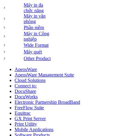
Máy in đa
chức năng
Máy in văn
phòng
Phần mềm
Máy in Công
nghiệp
Wide Format
Máy quét
Other Product
ApeosWare
ApeosWare Management Suite
Cloud Solutions
Connect to:
DocuShare
DocuWorks
Electronic Partnership BroadBand
FreeFlow Suite
Equitrac
GX Print Server
Print Utility
Mobile Applications
Software Products