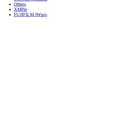
Others
XMPie
FUJIFILM IWpro