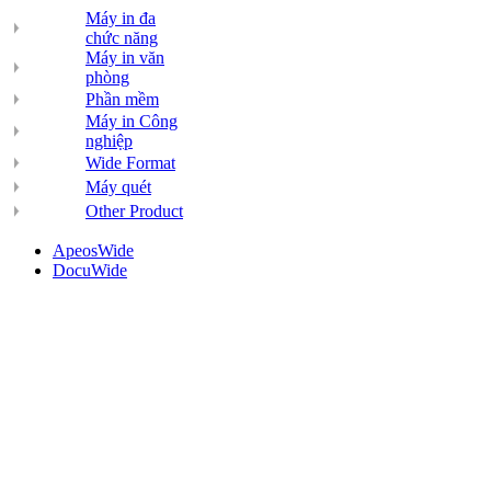
Máy in đa
chức năng
Máy in văn
phòng
Phần mềm
Máy in Công
nghiệp
Wide Format
Máy quét
Other Product
ApeosWide
DocuWide