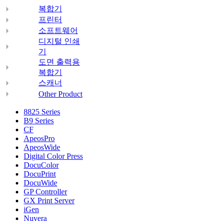
복합기
프린터
소프트웨어
디지털 인쇄
기
도면 출력용
복합기
스캐너
Other Product
8825 Series
B9 Series
CF
ApeosPro
ApeosWide
Digital Color Press
DocuColor
DocuPrint
DocuWide
GP Controller
GX Print Server
iGen
Nuvera