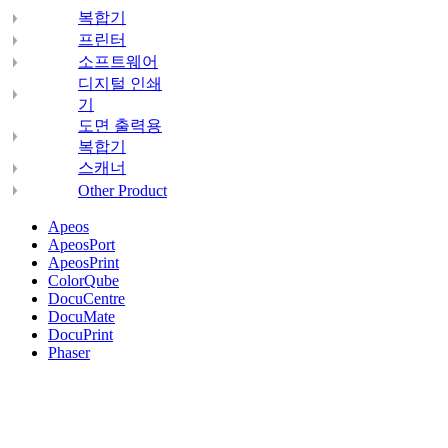
복합기
프린터
소프트웨어
디지털 인쇄
기
도면 출력용
복합기
스캐너
Other Product
Apeos
ApeosPort
ApeosPrint
ColorQube
DocuCentre
DocuMate
DocuPrint
Phaser