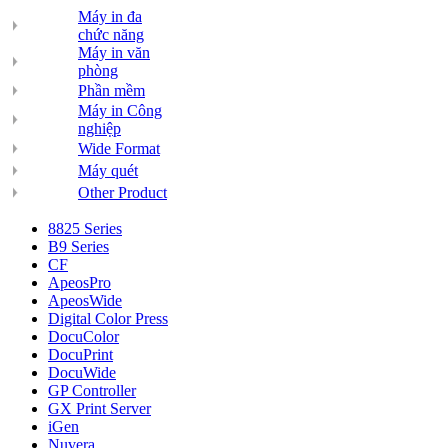
Máy in đa
chức năng
Máy in văn
phòng
Phần mềm
Máy in Công
nghiệp
Wide Format
Máy quét
Other Product
8825 Series
B9 Series
CF
ApeosPro
ApeosWide
Digital Color Press
DocuColor
DocuPrint
DocuWide
GP Controller
GX Print Server
iGen
Nuvera