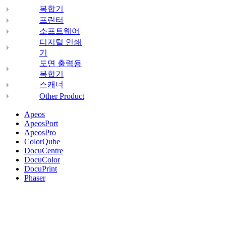
복합기
프린터
소프트웨어
디지털 인쇄
기
도면 출력용
복합기
스캐너
Other Product
Apeos
ApeosPort
ApeosPro
ColorQube
DocuCentre
DocuColor
DocuPrint
Phaser