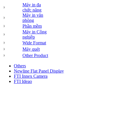
Máy in đa
chức năng
Máy in văn
phòng
Phần mềm
Máy in Công
nghiệp
Wide Format
Máy quét
Other Product
Others
Newline Flat Panel Display
FTI Innex Camera
FTI Ideao