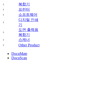
복합기
프린터
소프트웨어
디지털 인쇄
기
도면 출력용
복합기
스캐너
Other Product
DocuMate
DocuScan