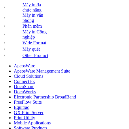
Máy in đa
chức năng
Máy in văn
phòng
Phần mềm
Máy in Công
nghiệp
Wide Format
Máy quét
Other Product
ApeosWare
ApeosWare Management Suite
Cloud Solutions
Connect to:
DocuShare
DocuWorks
Electronic Partnership BroadBand
FreeFlow Suite
Equitrac
GX Print Server
Print Utility
Mobile Applications
Software Products