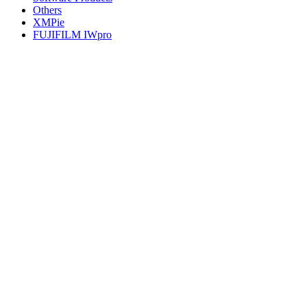
Others
XMPie
FUJIFILM IWpro