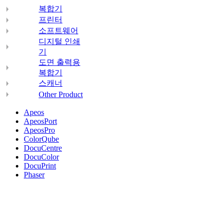
복합기
프린터
소프트웨어
디지털 인쇄
기
도면 출력용
복합기
스캐너
Other Product
Apeos
ApeosPort
ApeosPro
ColorQube
DocuCentre
DocuColor
DocuPrint
Phaser