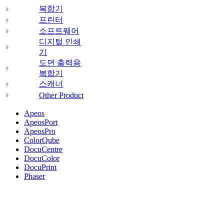
복합기
프린터
소프트웨어
디지털 인쇄
기
도면 출력용
복합기
스캐너
Other Product
Apeos
ApeosPort
ApeosPro
ColorQube
DocuCentre
DocuColor
DocuPrint
Phaser