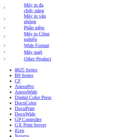
Máy in đa
chức năng
Máy in văn
phòng
Phần mềm
Máy in Công
nghiệp
Wide Format
Máy quét
Other Product
8825 Series
B9 Series
CF
ApeosPro
ApeosWide
Digital Color Press
DocuColor
DocuPrint
DocuWide
GP Controller
GX Print Server
iGen
Nuvera