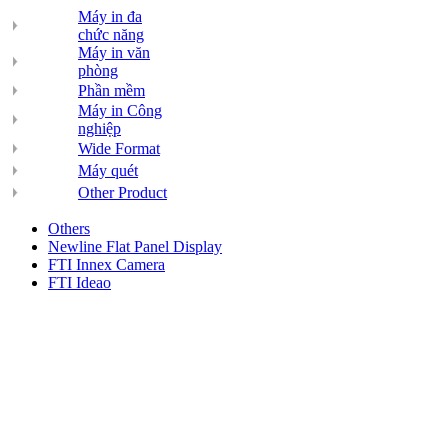
Máy in đa
chức năng
Máy in văn
phòng
Phần mềm
Máy in Công
nghiệp
Wide Format
Máy quét
Other Product
Others
Newline Flat Panel Display
FTI Innex Camera
FTI Ideao