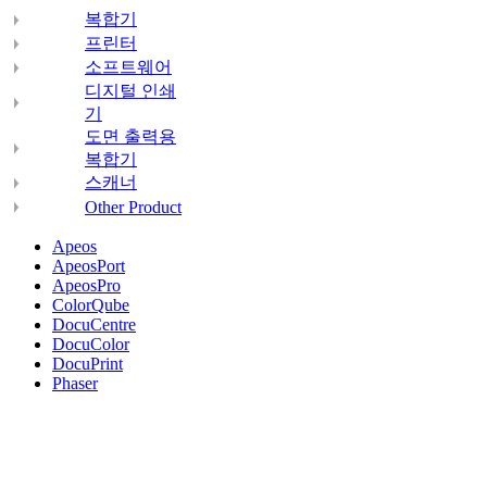
복합기
프린터
소프트웨어
디지털 인쇄
기
도면 출력용
복합기
스캐너
Other Product
Apeos
ApeosPort
ApeosPro
ColorQube
DocuCentre
DocuColor
DocuPrint
Phaser