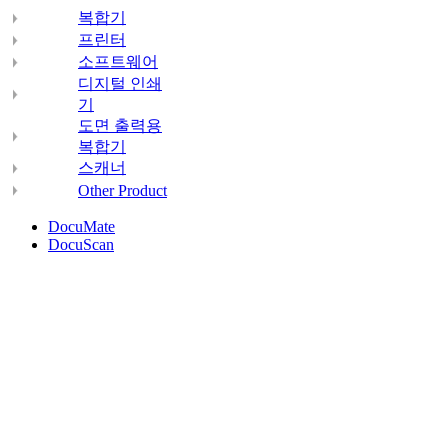
복합기
프린터
소프트웨어
디지털 인쇄
기
도면 출력용
복합기
스캐너
Other Product
DocuMate
DocuScan