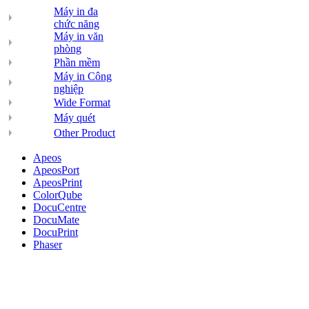
Máy in đa
chức năng
Máy in văn
phòng
Phần mềm
Máy in Công
nghiệp
Wide Format
Máy quét
Other Product
Apeos
ApeosPort
ApeosPrint
ColorQube
DocuCentre
DocuMate
DocuPrint
Phaser