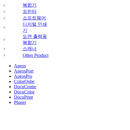
복합기
프린터
소프트웨어
디지털 인쇄
기
도면 출력용
복합기
스캐너
Other Product
Apeos
ApeosPort
ApeosPro
ColorQube
DocuCentre
DocuColor
DocuPrint
Phaser