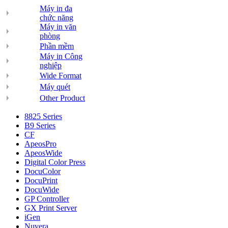
Máy in đa
chức năng
Máy in văn
phòng
Phần mềm
Máy in Công
nghiệp
Wide Format
Máy quét
Other Product
8825 Series
B9 Series
CF
ApeosPro
ApeosWide
Digital Color Press
DocuColor
DocuPrint
DocuWide
GP Controller
GX Print Server
iGen
Nuvera