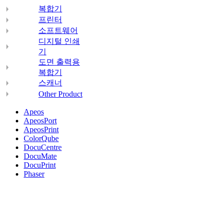
복합기
프린터
소프트웨어
디지털 인쇄
기
도면 출력용
복합기
스캐너
Other Product
Apeos
ApeosPort
ApeosPrint
ColorQube
DocuCentre
DocuMate
DocuPrint
Phaser