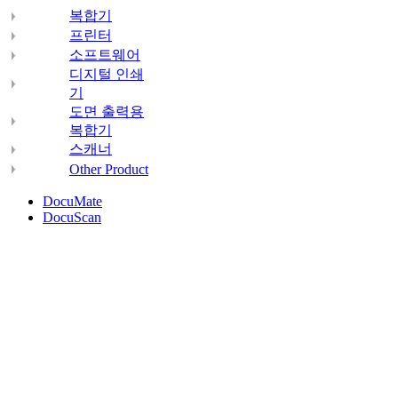
복합기
프린터
소프트웨어
디지털 인쇄
기
도면 출력용
복합기
스캐너
Other Product
DocuMate
DocuScan