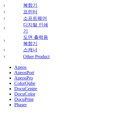
복합기
프린터
소프트웨어
디지털 인쇄
기
도면 출력용
복합기
스캐너
Other Product
Apeos
ApeosPort
ApeosPro
ColorQube
DocuCentre
DocuColor
DocuPrint
Phaser