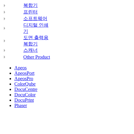
복합기
프린터
소프트웨어
디지털 인쇄
기
도면 출력용
복합기
스캐너
Other Product
Apeos
ApeosPort
ApeosPro
ColorQube
DocuCentre
DocuColor
DocuPrint
Phaser