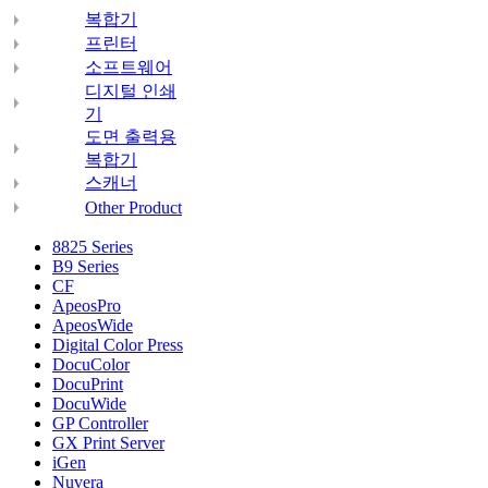
복합기
프린터
소프트웨어
디지털 인쇄
기
도면 출력용
복합기
스캐너
Other Product
8825 Series
B9 Series
CF
ApeosPro
ApeosWide
Digital Color Press
DocuColor
DocuPrint
DocuWide
GP Controller
GX Print Server
iGen
Nuvera