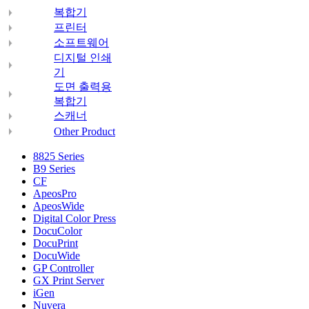
복합기
프린터
소프트웨어
디지털 인쇄
기
도면 출력용
복합기
스캐너
Other Product
8825 Series
B9 Series
CF
ApeosPro
ApeosWide
Digital Color Press
DocuColor
DocuPrint
DocuWide
GP Controller
GX Print Server
iGen
Nuvera