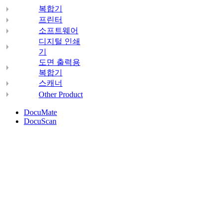
복합기
프린터
소프트웨어
디지털 인쇄
기
도면 출력용
복합기
스캐너
Other Product
DocuMate
DocuScan