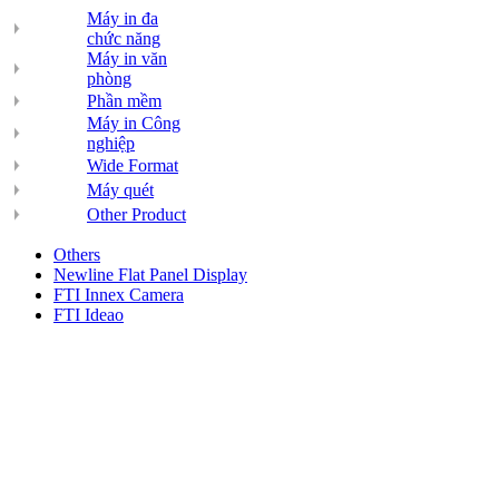
Máy in đa
chức năng
Máy in văn
phòng
Phần mềm
Máy in Công
nghiệp
Wide Format
Máy quét
Other Product
Others
Newline Flat Panel Display
FTI Innex Camera
FTI Ideao