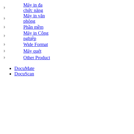
Máy in đa
chức năng
Máy in văn
phòng
Phần mềm
Máy in Công
nghiệp
Wide Format
Máy quét
Other Product
DocuMate
DocuScan