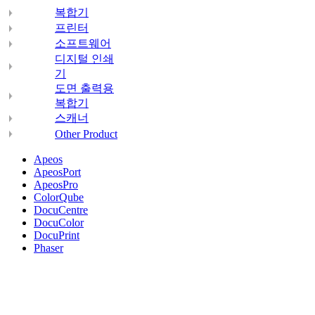
복합기
프린터
소프트웨어
디지털 인쇄
기
도면 출력용
복합기
스캐너
Other Product
Apeos
ApeosPort
ApeosPro
ColorQube
DocuCentre
DocuColor
DocuPrint
Phaser