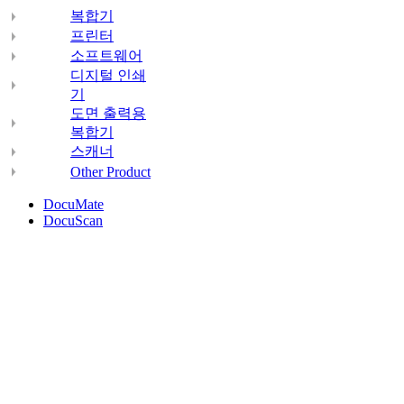
복합기
프린터
소프트웨어
디지털 인쇄
기
도면 출력용
복합기
스캐너
Other Product
DocuMate
DocuScan