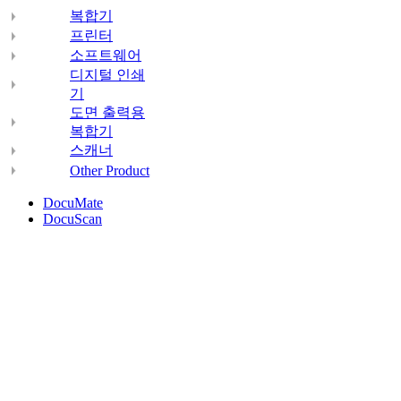
복합기
프린터
소프트웨어
디지털 인쇄
기
도면 출력용
복합기
스캐너
Other Product
DocuMate
DocuScan