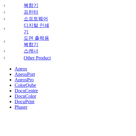
복합기
프린터
소프트웨어
디지털 인쇄
기
도면 출력용
복합기
스캐너
Other Product
Apeos
ApeosPort
ApeosPro
ColorQube
DocuCentre
DocuColor
DocuPrint
Phaser