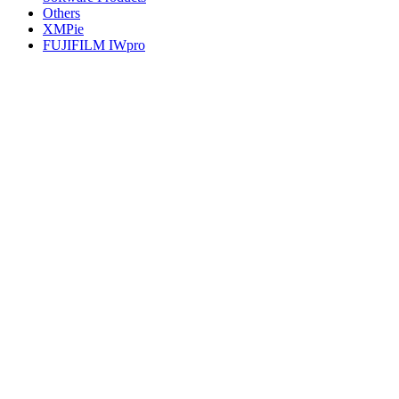
Others
XMPie
FUJIFILM IWpro