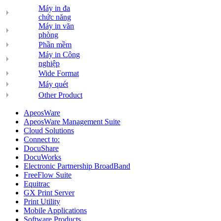
Máy in đa
chức năng
Máy in văn
phòng
Phần mềm
Máy in Công
nghiệp
Wide Format
Máy quét
Other Product
ApeosWare
ApeosWare Management Suite
Cloud Solutions
Connect to:
DocuShare
DocuWorks
Electronic Partnership BroadBand
FreeFlow Suite
Equitrac
GX Print Server
Print Utility
Mobile Applications
Software Products