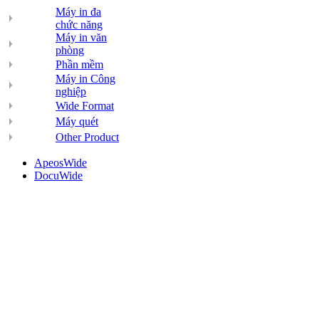
Máy in đa
chức năng
Máy in văn
phòng
Phần mềm
Máy in Công
nghiệp
Wide Format
Máy quét
Other Product
ApeosWide
DocuWide