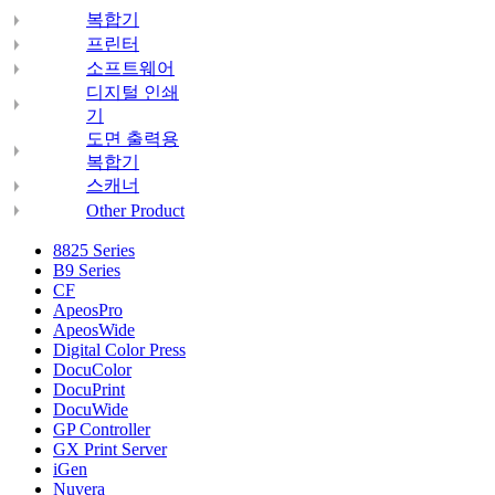
복합기
프린터
소프트웨어
디지털 인쇄
기
도면 출력용
복합기
스캐너
Other Product
8825 Series
B9 Series
CF
ApeosPro
ApeosWide
Digital Color Press
DocuColor
DocuPrint
DocuWide
GP Controller
GX Print Server
iGen
Nuvera