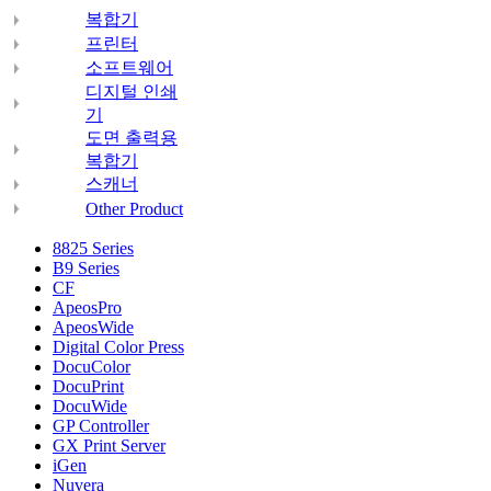
복합기
프린터
소프트웨어
디지털 인쇄
기
도면 출력용
복합기
스캐너
Other Product
8825 Series
B9 Series
CF
ApeosPro
ApeosWide
Digital Color Press
DocuColor
DocuPrint
DocuWide
GP Controller
GX Print Server
iGen
Nuvera