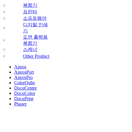
복합기
프린터
소프트웨어
디지털 인쇄
기
도면 출력용
복합기
스캐너
Other Product
Apeos
ApeosPort
ApeosPro
ColorQube
DocuCentre
DocuColor
DocuPrint
Phaser