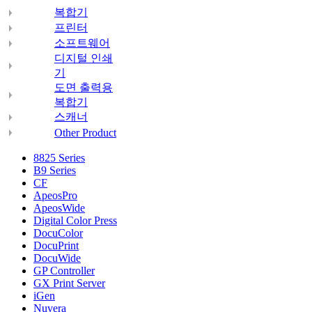
복합기
프린터
소프트웨어
디지털 인쇄
기
도면 출력용
복합기
스캐너
Other Product
8825 Series
B9 Series
CF
ApeosPro
ApeosWide
Digital Color Press
DocuColor
DocuPrint
DocuWide
GP Controller
GX Print Server
iGen
Nuvera