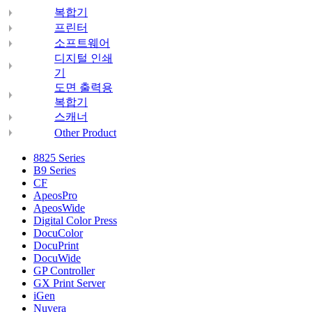
복합기
프린터
소프트웨어
디지털 인쇄
기
도면 출력용
복합기
스캐너
Other Product
8825 Series
B9 Series
CF
ApeosPro
ApeosWide
Digital Color Press
DocuColor
DocuPrint
DocuWide
GP Controller
GX Print Server
iGen
Nuvera