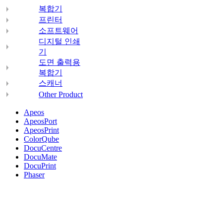
복합기
프린터
소프트웨어
디지털 인쇄
기
도면 출력용
복합기
스캐너
Other Product
Apeos
ApeosPort
ApeosPrint
ColorQube
DocuCentre
DocuMate
DocuPrint
Phaser